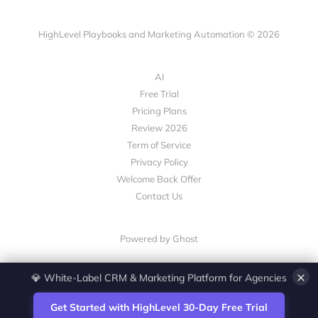
HighLevel Playbooks and Marketing Automation © 2026
AI
Free Trial
Pricing Plans
Review 2026
Term of Service
Privacy Policy
Welcome Back Offer
Contact Us
Powered by Ghost
×
💎 White-Label CRM & Marketing Platform for Agencies
Get Started with HighLevel 30-Day Free Trial