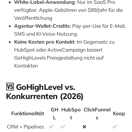
White-Label-Anwendung
: Nur im SaaS Pro
verfügbar. Apple-Gebühren von $99/Jahr für die
Veröffentlichung
Agentur-Wallet-Credits
: Pay-per-Use für E-Mail,
SMS und KI-Voice-Nutzung
Keine Kosten pro Kontakt
: Im Gegensatz zu
HubSpot oder ActiveCampaign basiert
GoHighLevels Preisgestaltung nicht auf
Kontakten
🆚 GoHighLevel vs.
Konkurrenten (2026)
GH
HubSpo
ClickFunnel
Funktionalität
Keap
L
t
s
CRM + Pipelines
✅
✅
❌
✅