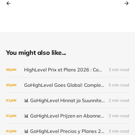
You might also like...
HighLevel Prix et Plans 2026 : Comparatif Complet des Fonctionnalités CRM et Marketing Automation
3 min read
08
JAN
GoHighLevel Goes Global: Complete Multi-Language Support for 2026
5 min read
05
JAN
📊 GoHighLevel Hinnat ja Suunnitelmat 2026 | Täydellinen Vertailu CRM- ja Markkinoinnin Automaatio Toiminnoista
2 min read
01
JAN
📊 GoHighLevel Prijzen en Abonnementen 2026 | Volledige Vergelijking van CRM- en Marketing Automatisering Functies
3 min read
01
JAN
📊 GoHighLevel Precios y Planes 2026 | Comparación Completa de Funciones CRM y Automatización de Marketing
3 min read
01
JAN